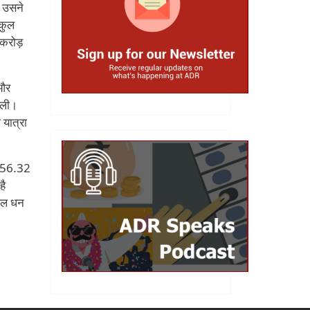
र उसने
 कुल
 करोड़
 और
मिली।
 यात्रा
को 56.32
है
कुल धन