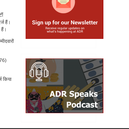
टी
्ज हैं।
हैं।
मीदवारों
376)
्ज किया