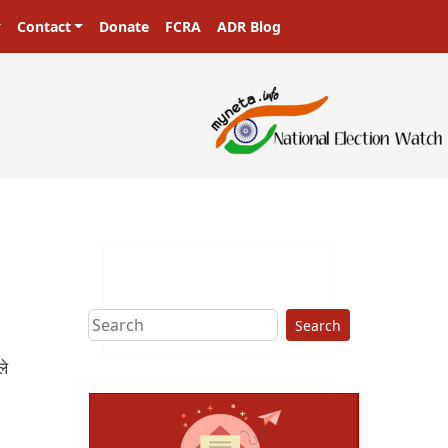
Contact
Donate
FCRA
ADR Blog
Search
ले