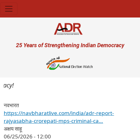
Skip to main content
User account menu
25 Years of Strengthening Indian Democracy
acy!
नवभारत
https://navbharatlive.com/india/adr-report-
rajyasabha-crorepati-mps-criminal-ca…
अक्षय साहू
06/25/2026 - 12:00