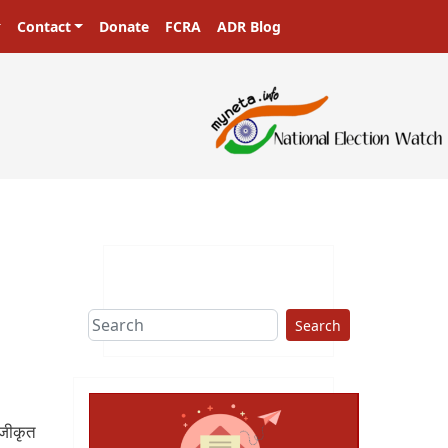
Contact
Donate
FCRA
ADR Blog
sters in a democracy!
Search
पंजीकृत