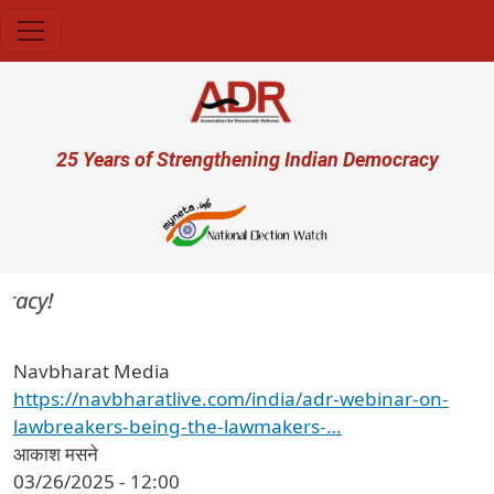
Skip to main content
User account menu
25 Years of Strengthening Indian Democracy
acy!
Navbharat Media
https://navbharatlive.com/india/adr-webinar-on-
lawbreakers-being-the-lawmakers-…
आकाश मसने
03/26/2025 - 12:00