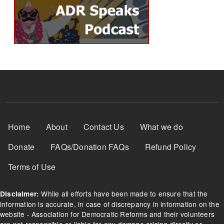
Footer Menu
Home
About
Contact Us
What we do
Donate
FAQs/Donation FAQs
Refund Policy
Terms of Use
While all efforts have been made to ensure that the
Disclaimer:
information is accurate, in case of discrepancy in information on the
website - Association for Democratic Reforms and their volunteers
are not responsible or liable for any damage arising directly or