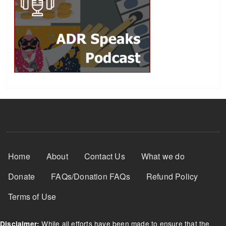
Footer Menu
Home
About
Contact Us
What we do
Donate
FAQs/Donation FAQs
Refund Policy
Terms of Use
While all efforts have been made to ensure that the
Disclaimer: