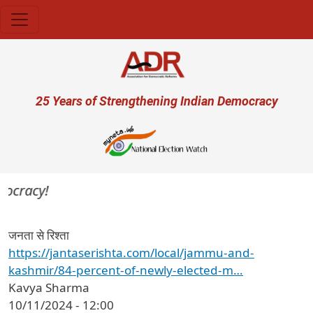
Skip to main content
User account menu
25 Years of Strengthening Indian Democracy
ocracy!
जनता से रिश्ता
https://jantaserishta.com/local/jammu-and-
kashmir/84-percent-of-newly-elected-m…
Kavya Sharma
10/11/2024 - 12:00