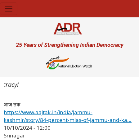
Skip to main content
User account menu
25 Years of Strengthening Indian Democracy
cracy!
आज तक
https://www.aajtak.in/india/jammu-
kashmir/story/84-percent-mlas-of-jammu-and-ka…
10/10/2024 - 12:00
Srinagar