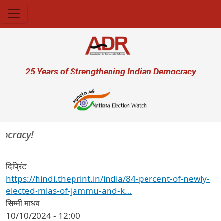
Skip to main content
User account menu
25 Years of Strengthening Indian Democracy
ocracy!
दिप्रिंट
https://hindi.theprint.in/india/84-percent-of-newly-
elected-mlas-of-jammu-and-k…
सिम्मी माधव
10/10/2024 - 12:00