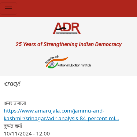
Skip to main content
User account menu
25 Years of Strengthening Indian Democracy
ocracy!
अमर उजाला
https://www.amarujala.com/jammu-and-
kashmir/srinagar/adr-analysis-84-percent-ml…
दुष्यंत शर्मा
10/11/2024 - 12:00