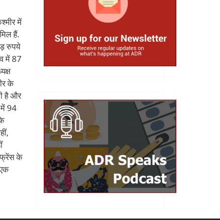
्मीर में
िल हैं.
़ रुपये
व में 87
यक्ष
ीर के
की है और
में 94
के
ीं,
ं
्रेंस के
-एक