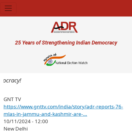
Skip to main content
User account menu
25 Years of Strengthening Indian Democracy
mocracy!
GNT TV
https://www.gnttv.com/india/story/adr-reports-76-
mlas-in-jammu-and-kashmir-are-…
10/11/2024 - 12:00
New Delhi