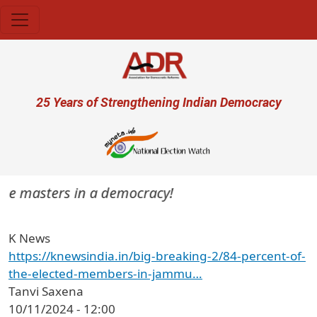
Skip to main content
User account menu
25 Years of Strengthening Indian Democracy
re the masters in a democracy!
K News
https://knewsindia.in/big-breaking-2/84-percent-of-
the-elected-members-in-jammu…
Tanvi Saxena
10/11/2024 - 12:00