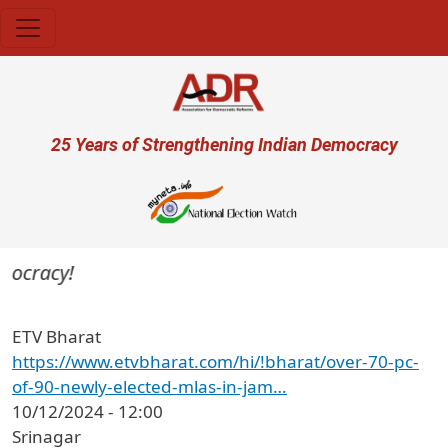
Skip to main content
User account menu
25 Years of Strengthening Indian Democracy
mocracy!
ETV Bharat
https://www.etvbharat.com/hi/!bharat/over-70-pc-
of-90-newly-elected-mlas-in-jam…
10/12/2024 - 12:00
Srinagar