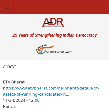
Skip to main content
User account menu
25 Years of Strengthening Indian Democracy
ocracy!
ETV Bharat
https://www.etvbharat.com/hi/!bharat/details-of-
assets-of-winning-candidates-in…
11/24/2024 - 12:00
Ranchi