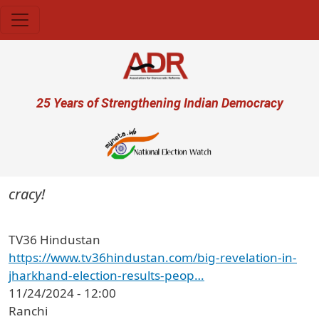
Skip to main content
User account menu
25 Years of Strengthening Indian Democracy
ocracy!
TV36 Hindustan
https://www.tv36hindustan.com/big-revelation-in-
jharkhand-election-results-peop…
11/24/2024 - 12:00
Ranchi