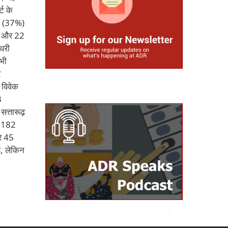
ट के
यक (37%)
ले और 22
थरी
भी
र
 विवेक
3
त्तारूढ़
ि 182
्र 45
ै, लेकिन