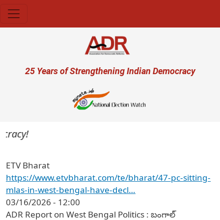
Skip to main content
User account menu
25 Years of Strengthening Indian Democracy
cracy!
ETV Bharat
https://www.etvbharat.com/te/bharat/47-pc-sitting-
mlas-in-west-bengal-have-decl…
03/16/2026 - 12:00
ADR Report on West Bengal Politics : బంగాల్​