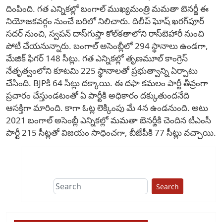
దింపింది. గత ఎన్నికల్లో బంగాల్ ముఖ్యమంత్రి మమతా బెనర్జీ ఈ
నియోజకవర్గం నుంచే బరిలో నిలిచారు. దిలీప్ ఘోష్ ఖరగ్‌పూర్
సదర్ నుంచి, స్వపన్ దాస్‌గుప్తా కోల్‌కతాలోని రాస్‌బెహారీ నుంచి
పోటీ చేయనున్నారు. బంగాల్‌ అసెంబ్లీలో 294 స్థానాలు ఉండగా,
మేజిక్ ఫిగర్ 148 సీట్లు. గత ఎన్నికల్లో తృణమూల్ కాంగ్రెస్
నేతృత్వంలోని కూటమి 225 స్థానాలతో ప్రభుత్వాన్ని ఏర్పాటు
చేసింది. BJPకి 64 సీట్లు దక్కాయి. ఈ దఫా కమలం పార్టీ తీవ్రంగా
ప్రచారం చేస్తుండటంతో ఏ పార్టీకి అధికారం దక్కుతుందనేది
ఆసక్తిగా మారింది. కాగా ఓట్ల లెక్కింపు మే 4న ఉండనుంది. అటు
2021 బంగాల్ అసెంబ్లీ ఎన్నికల్లో మమతా బెనర్జీకి చెందిన టీఎంసీ
పార్టీ 215 సీట్లతో విజయం సాధించగా, బీజేపీకి 77 సీట్లు వచ్చాయి.
Search