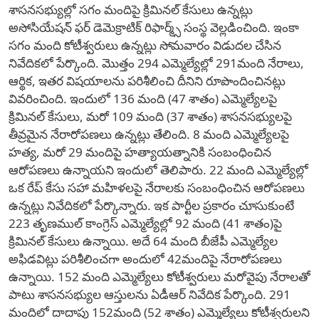
శాసనసభ్యుల్లో సగం మందిపై క్రిమినల్ కేసులు ఉన్నట్లు
అసోసియేషన్​ ఫర్​ డెమెక్రాటిక్ రిఫార్మ్స్​ సంస్థ వెల్లడించింది. ఇంకా
సగం మంది కోటీశ్వరులు ఉన్నట్లు సోమవారం విడుదల చేసిన
నివేదికలో పేర్కొంది. మొత్తం 294 ఎమ్మెల్యేల్లో 291మంది నేరాలు,
ఆర్థిక, ఇతర విషయాలను పరిశీలించి దీనిని రూపొందించినట్లు
వివరించింది. ఇందులో 136 మంది (47 శాతం) ఎమ్మెల్యేలపై
క్రిమినల్ కేసులు, మరో 109 మంది (37 శాతం) శాసనసభ్యులపై
తీవ్రమైన నేరారోపణలు ఉన్నట్లు తేలింది. 8 మంది ఎమ్మెల్యేలపై
హత్య, మరో 29 మందిపై హత్యాయత్నానికి సంబంధించిన
ఆరోపణలు ఉన్నాయని ఇందులో తెలిపారు. 22 మంది ఎమ్మెల్యేల్లో
ఒక రేప్ కేసు సహా మహిళలపై నేరాలకు సంబంధించిన ఆరోపణలు
ఉన్నట్లు నివేదికలో పేర్కొన్నారు. ఇక పార్టీల ప్రకారం చూసుకుంటే
223 తృణముల్​ కాంగ్రెస్​ ఎమ్మెల్యేల్లో 92 మంది (41 శాతం)పై
క్రిమినల్ కేసులు ఉన్నాయి. అదే 64 మంది బీజేపీ ఎమ్మెల్యేల
అఫిడవిట్లు పరిశీలించగా అందులో 42మందిపై నేరారోపణలు
ఉన్నాయి. 152 మంది ఎమ్మెల్యేలు కోటీశ్వరులు మరోవైపు నేరాలతో
పాటు శాసనసభ్యుల ఆస్తులను ఏడీఆర్​ నివేదిక పేర్కొంది. 291
మందిలో దాదాపు 152మంది (52 శాతం) ఎమ్మెల్యేలు కోటీశ్వరులని