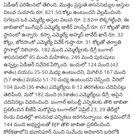
ఏడీఆర్ పరిశీలనలో తేలింది. మొత్తం ప్రస్తుత శాసనసభ్యుల ఆస్తుల
విలువ సుమారు రూ. 821.50 కోట్లు ఉంటుందని వెల్లడించింది.
సగటున ఒక ఎమ్మెల్యే ఆస్తుల విలువ రూ. 2.82గా లెక్కగట్టింది. ఈ
జాబితాలో బంగీపుర్​ ఎమ్మెల్యే జాకీర్ హుస్సేన్​ రూ. 67 కోట్లతో తొలి
స్థానంలో ఉన్నారు. కస్బా ఎమ్మెల్యే అహ్మద్​ జావేద్​ ఖాన్​ రూ. 32
కోట్లు, జోరసాంకో ఎమ్మెల్యే వివేక్ గుప్తా రూ. 31 కోట్లతో తర్వాతి
స్థానాల్లో నిలిచారు. 182 మంది ఎమ్మెల్యేలకు డిగ్రీ బంగాల్​
శాసనసభలో 45 మంది మహిళలు, 246 మంది పురుషులు
ఉన్నట్లు ఏడీఆర్ నివేదిక పేర్కొంది. ఇందులో 124 మంది (43
శాతం) వయసు 25-50 మధ్య ఉంటుందని, మిగిలిన 167 మంది
(57 శాతం) వయసు 51-70 మధ్య ఉంటుందని చెప్పింది. వీరిలో
104 మంది (36 శాతం) ఎమ్మెల్యేలు 8-12 తరగతులు చదివినట్లు
తెలిపింది. మరో 182 మంది (63శాతం) ఎమ్మెల్యేలు డిగ్రీ, ఆపైన
చదివినట్లు వివరించింది. బంగాల్ అసెంబ్లీ ఎన్నికలకు తొలి జాబితా
ప్రకటించిన బీజేపీ మరోవైపు బంగాల్‌లో ఏప్రిల్‌ 23, 29 తేదీల్లో
రెండు విడతల్లో శాసనసభ ఎన్నికలు జరగనున్నాయి. ఈ క్రమంలోనే
144 మంది అభ్యర్థులతో BJP తొలి జాబితా ప్రకటించింది.
కోల్‌కతాలోని భవానిపూర్ నుంచి సువేందు అధికారిని బరిలోకి