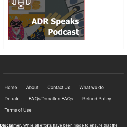
Footer Menu
Home
About
Contact Us
What we do
Donate
FAQs/Donation FAQs
Refund Policy
Terms of Use
While all efforts have been made to ensure that the
Disclaimer: