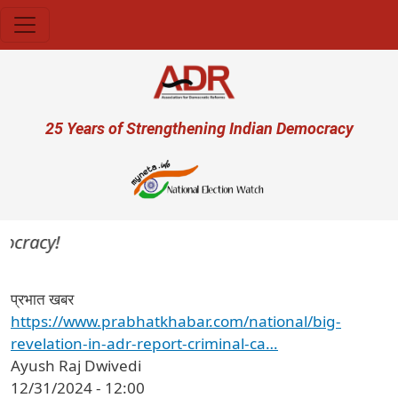
Skip to main content
User account menu
25 Years of Strengthening Indian Democracy
mocracy!
प्रभात खबर
https://www.prabhatkhabar.com/national/big-
revelation-in-adr-report-criminal-ca…
Ayush Raj Dwivedi
12/31/2024 - 12:00