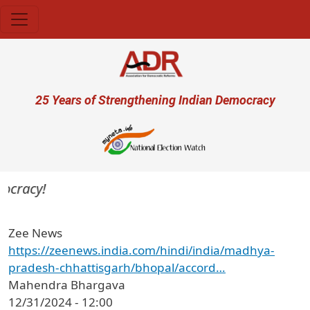
Skip to main content
User account menu
25 Years of Strengthening Indian Democracy
ocracy!
Zee News
https://zeenews.india.com/hindi/india/madhya-
pradesh-chhattisgarh/bhopal/accord…
Mahendra Bhargava
12/31/2024 - 12:00