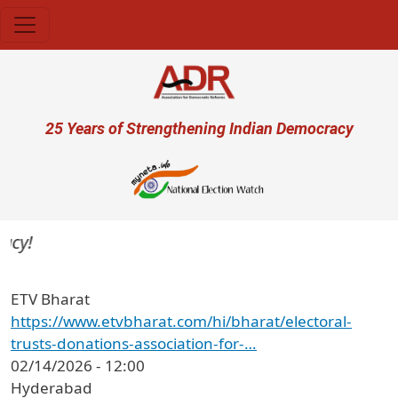
Skip to main content
User account menu
25 Years of Strengthening Indian Democracy
y!
ETV Bharat
https://www.etvbharat.com/hi/bharat/electoral-
trusts-donations-association-for-…
02/14/2026 - 12:00
Hyderabad