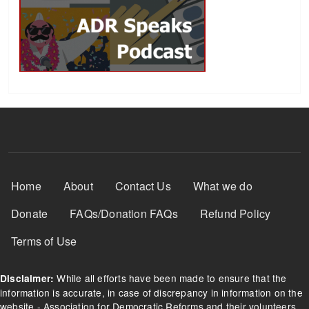
Footer Menu
Home
About
Contact Us
What we do
Donate
FAQs/Donation FAQs
Refund Policy
Terms of Use
While all efforts have been made to ensure that the
Disclaimer:
information is accurate, in case of discrepancy in information on the
website - Association for Democratic Reforms and their volunteers