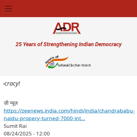
Skip to main content
User account menu
25 Years of Strengthening Indian Democracy
ocracy!
ज़ी न्यूज़
https://zeenews.india.com/hindi/india/chandrababu-
naidu-propery-turned-7000-int…
Sumit Rai
08/24/2025 - 12:00