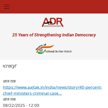
Skip to main content
User account menu
25 Years of Strengthening Indian Democracy
ocracy!
आज तक
https://www.aajtak.in/india/news/story/40-percent-
chief-ministers-criminal-case…
आज तक
08/22/2025 - 12:00