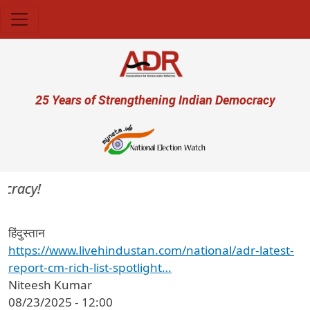
Skip to main content
User account menu
25 Years of Strengthening Indian Democracy
cracy!
हिंदुस्तान
https://www.livehindustan.com/national/adr-latest-
report-cm-rich-list-spotlight…
Niteesh Kumar
08/23/2025 - 12:00