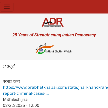
Skip to main content
User account menu
25 Years of Strengthening Indian Democracy
cracy!
प्रभात खबर
https://www.prabhatkhabar.com/state/jharkhand/ranc
report-criminal-cases-…
Mithilesh jha
08/22/2025 - 12:00