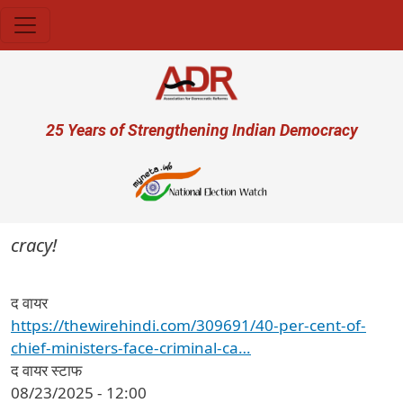
Skip to main content
User account menu
25 Years of Strengthening Indian Democracy
cracy!
द वायर
https://thewirehindi.com/309691/40-per-cent-of-
chief-ministers-face-criminal-ca…
द वायर स्टाफ
08/23/2025 - 12:00