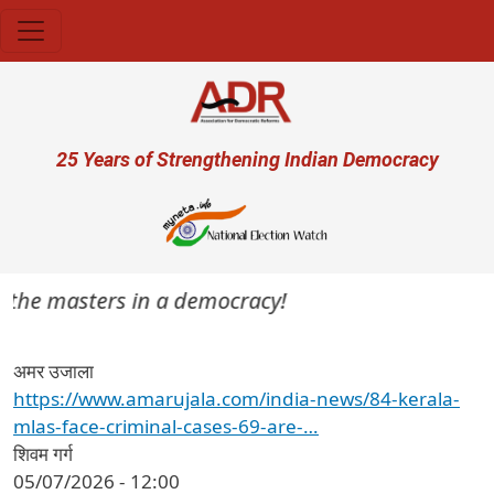
Skip to main content
User account menu
25 Years of Strengthening Indian Democracy
e the masters in a democracy!
अमर उजाला
https://www.amarujala.com/india-news/84-kerala-
mlas-face-criminal-cases-69-are-…
शिवम गर्ग
05/07/2026 - 12:00