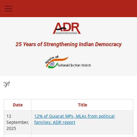
Skip to main content
User account menu
25 Years of Strengthening Indian Democracy
Date
Title
12
12% of Gujarat MPs, MLAs from political
September,
families: ADR report
2025