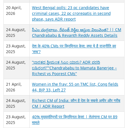
20 April,
West Bengal polls: 23 pc candidates have
2026
criminal cases, 22 pc crorepatis in second
phase, says ADR report
24 August,
సీఎం చంద్రబాబు, రేవంత్ రెడ్డిల ఆస్తుల విలువెంత? || CM
2025
Chandrababu & Revanth Reddy Assets Details
23 August,
देश के 40% CMs पर क्रिमिनल केस: क्या ये है राजनीति का
2025
'सच'?
24 August,
“ಭಾರತದ ಶ್ರೀಮಂತ ಸಿಎಂ ಯಾರು? ADR ವರದಿ
2025
ಬಹಿರಂಗ!”“Chandrababu to Mamata Banerjee –
Richest vs Poorest CMs”
21 April,
Women in the fray: 55 on TMC list, Cong fields
2026
44, BJP 33, Left 27
24 August,
Richest CM of India: कौन है देश के सबसे अमीर और गरीब
2025
CM | ADR Report
23 August,
40% मुख्यमंत्रियों पर क्रिमिनल केस! | तेलंगाना CM पर 89
2025
मामले