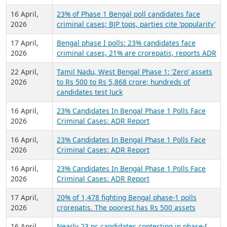
16 April,
23% of Phase 1 Bengal poll candidates face
2026
criminal cases; BJP tops, parties cite ‘popularity’
17 April,
Bengal phase I polls: 23% candidates face
2026
criminal cases, 21% are crorepatis, reports ADR
22 April,
Tamil Nadu, West Bengal Phase 1: ‘Zero’ assets
2026
to Rs 500 to Rs 5,868 crore; hundreds of
candidates test luck
16 April,
23% Candidates In Bengal Phase 1 Polls Face
2026
Criminal Cases: ADR Report
16 April,
23% Candidates In Bengal Phase 1 Polls Face
2026
Criminal Cases: ADR Report
16 April,
23% Candidates In Bengal Phase 1 Polls Face
2026
Criminal Cases: ADR Report
17 April,
20% of 1,478 fighting Bengal phase-1 polls
2026
crorepatis. The poorest has Rs 500 assets
16 April,
Nearly 23 pc candidates contesting in phase-I