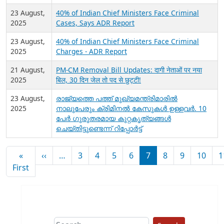
23 August,
40% of Indian Chief Ministers Face Criminal
2025
Cases, Says ADR Report
23 August,
40% of Indian Chief Ministers Face Criminal
2025
Charges - ADR Report
21 August,
PM-CM Removal Bill Updates: दागी नेताओं पर नया
2025
बिल, 30 दिन जेल तो पद से छुट्टी!
23 August,
രാജ്യത്തെ പത്ത് മുഖ്യമന്ത്രിമാരിൽ
2025
നാലുപേരും ക്രിമിനൽ കേസുകൾ ഉള്ളവർ. 10
പേർ ഗുരുതരമായ കുറ്റകൃത്യങ്ങൾ
ചെയ്‌തിട്ടുണ്ടെന്ന് റിപ്പോർട്ട്
Pagination
Previous page
«
‹‹
…
3
4
5
6
7
8
9
10
1
First page
First