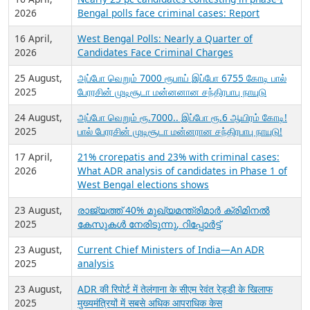
2026
Bengal polls face criminal cases: Report
16 April,
West Bengal Polls: Nearly a Quarter of
2026
Candidates Face Criminal Charges
25 August,
அப்போ வெறும் 7000 ரூபாய் இப்போ 6755 கோடி பால்
2025
பேரரசின் முடிசூடா மன்னனான சந்திரபாபு நாயுடு
24 August,
அப்போ வெறும் ரூ.7000.. இப்போ ரூ.6 ஆயிரம் கோடி!
2025
பால் பேரரசின் முடிசூடா மன்னரான சந்திரபாபு நாயுடு!
17 April,
21% crorepatis and 23% with criminal cases:
2026
What ADR analysis of candidates in Phase 1 of
West Bengal elections shows
23 August,
രാജ്യത്ത് 40% മുഖ്യമന്ത്രിമാർ ക്രിമിനൽ
2025
കേസുകൾ നേരിടുന്നു, റിപ്പോർട്ട്
23 August,
Current Chief Ministers of India—An ADR
2025
analysis
23 August,
ADR की रिपोर्ट में तेलंगाना के सीएम रेवंत रेड्डी के खिलाफ
2025
मुख्यमंत्रियों में सबसे अधिक आपराधिक केस