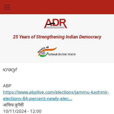
Skip to main content
User account menu
25 Years of Strengthening Indian Democracy
ocracy!
ABP
https://www.abplive.com/elections/jammu-kashmir-
elections-84-percent-newly-elec…
आसिफ कुरैशी
10/11/2024 - 12:00